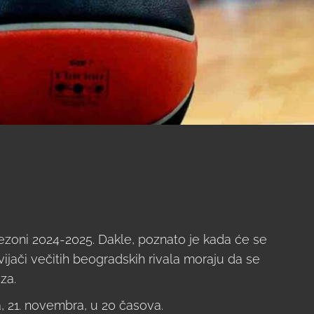
sezoni 2024-2025. Dakle, poznato je kada će se
vijači večitih beogradskih rivala moraju da se
za.
, 21. novembra, u 20 časova.