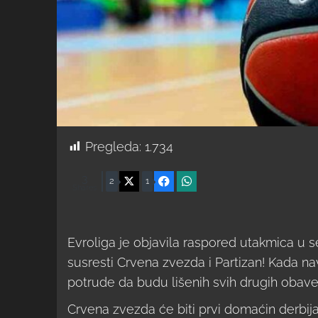
Pregleda:
1.734
3
X
Facebook
WhatsApp
2
1
Shares
Evroliga je objavila raspored utakmica u 
susresti Crvena zvezda i Partizan! Kada na
potrude da budu lišenih svih drugih obave
Crvena zvezda će biti prvi domaćin derbija