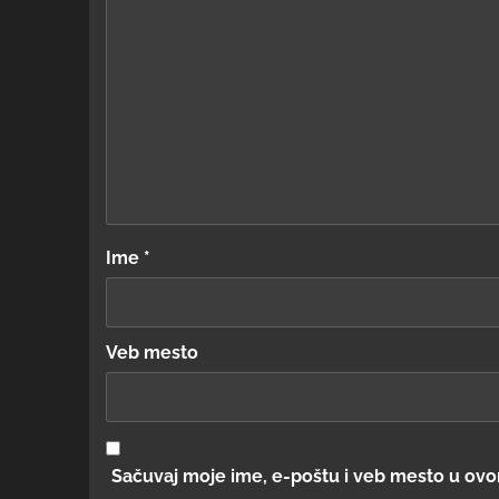
Ime
*
Veb mesto
Sačuvaj moje ime, e-poštu i veb mesto u ov