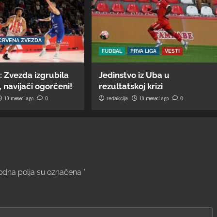
CRVENA ZVEZDA
FUDBAL
PRVA LIGA
VESTI
: Zvezda izgrubila
Jedinstvo iz Uba u
 navijači ogorčeni!
rezultatskoj krizi
10 meseci ago
10 meseci ago
0
redakcija
0
dna polja su označena
*