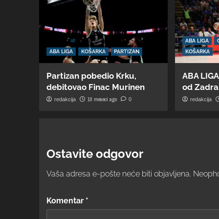
ABA LIGA
ABA LIGA
KOŠARKA
PARTIZAN
KOŠARKA
Partizan pobedio Krku,
ABA LIGA
debitovao Finac Murinen
od Zadra,
10 meseci ago
redakcija
0
redakcija
Ostavite odgovor
Vaša adresa e-pošte neće biti objavljena.
Neopho
Komentar
*