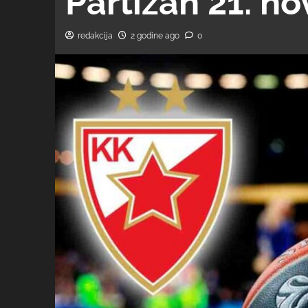
Partizan 21. n
redakcija
2 godine ago
0