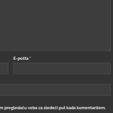
E-pošta
*
om pregledaču veba za sledeći put kada komentarišem.