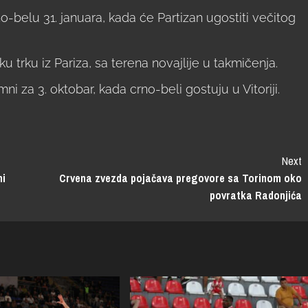
o-belu 31. januara, kada će Partizan ugostiti večitog
u trku iz Pariza, sa terena novajlije u takmičenja.
i za 3. oktobar, kada crno-beli gostuju u Vitoriji.
Next
ni
Crvena zvezda pojačava pregovore sa Torinom oko
povratka Radonjića