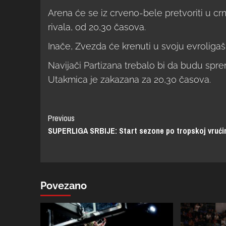
Arena će se iz crveno-bele pretvoriti u crn
rivala, od 20,30 časova.
Inače, Zvezda će krenuti u svoju evroligašk
Navijači Partizana trebalo bi da budu spremn
Utakmica je zakazana za 20,30 časova.
Previous
SUPERLIGA SRBIJE: Start sezone po tropskoj vrući
Povezano