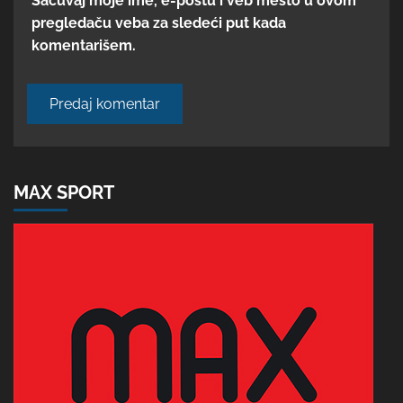
Sačuvaj moje ime, e-poštu i veb mesto u ovom
pregledaču veba za sledeći put kada
komentarišem.
MAX SPORT