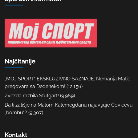
Najčitanije
„MOJ SPORT“ EKSKLUZIVNO SAZNAJE: Nemanja Matić
pregovara sa Degenekom!
(12.156)
Zvezda razbila Štutgart!
(9.969)
Da li zatišje na Malom Kalemegdanu najavljuje Čovićevu
„bombu“?
(9.307)
Kontakt