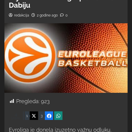
Dabiju
redakcija
2 godine ago
0
Pregleda:
923
4
X
Facebook
WhatsApp
1
3
Shares
Evroliga je donela izuzetno važnu odluku.