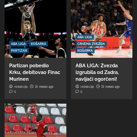
ABA LIGA
ABA LIGA
KOŠARKA
CRVENA ZVEZDA
PARTIZAN
KOŠARKA
Partizan pobedio
ABA LIGA: Zvezda
Krku, debitovao Finac
izgrubila od Zadra,
Murinen
navijači ogorčeni!
10 meseci ago
10 meseci ago
redakcija
redakcija
0
0