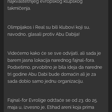
najkvalitetnijeg evropskog klupskog
takmičenja.
Olimpijakos i Real su bili klubovi koji su,
navodno, glasali protiv Abu Dabija!
Videćemo kako će se sve odvijati, ali sada je
barem jasna lokacija narednog fajnal-fora.
Podsetimo, prvobitno je bila ideja da naredne
tri godine Abu Dabi bude domaćin ali je za
sada dobio samo jednu organizaciju.
Fajnal-for Evrolige održaće se od 23. do 25.
maja u, izvesno je, Etihad areni koja prima