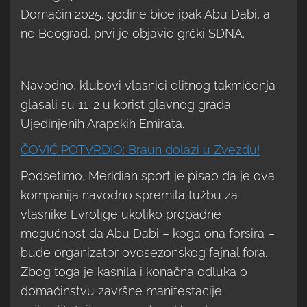
Domaćin 2025. godine biće ipak Abu Dabi, a
ne Beograd, prvi je objavio grčki SDNA.
Navodno, klubovi vlasnici elitnog takmičenja
glasali su 11-2 u korist glavnog grada
Ujedinjenih Arapskih Emirata.
ČOVIĆ POTVRDIO: Braun dolazi u Zvezdu!
Podsetimo, Meridian sport je pisao da je ova
kompanija navodno spremila tužbu za
vlasnike Evrolige ukoliko propadne
mogućnost da Abu Dabi – koga ona forsira –
bude organizator ovosezonskog fajnal fora.
Zbog toga je kasnila i konačna odluka o
domaćinstvu završne manifestacije