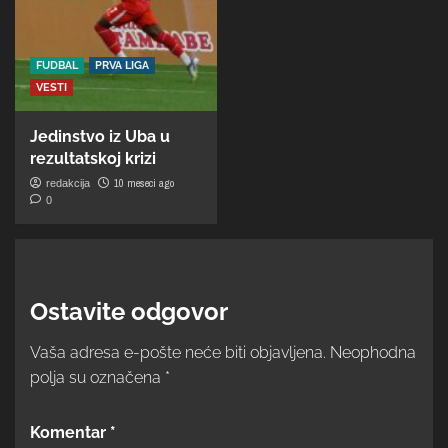
FUDBAL
PRVA LIGA
VESTI
Jedinstvo iz Uba u
rezultatskoj krizi
10 meseci ago
redakcija
0
Ostavite odgovor
Vaša adresa e-pošte neće biti objavljena.
Neophodna
polja su označena
*
Komentar
*