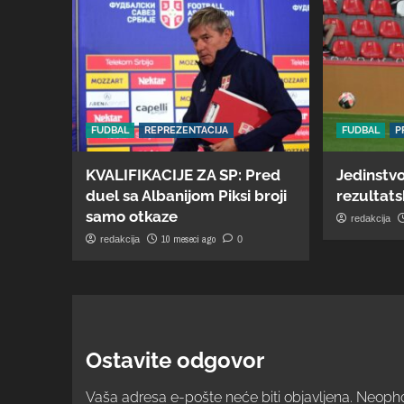
FUDBAL
REPREZENTACIJA
FUDBAL
P
KVALIFIKACIJE ZA SP: Pred
Jedinstvo
duel sa Albanijom Piksi broji
rezultatsk
samo otkaze
redakcija
10 meseci ago
redakcija
0
Ostavite odgovor
Vaša adresa e-pošte neće biti objavljena.
Neopho