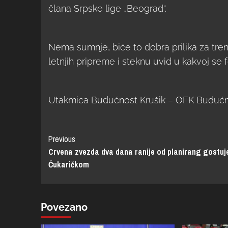
člana Srpske lige „Beograd“.
Nema sumnje, biće to dobra prilika za tr
letnjih pripreme i steknu uvid u kakvoj se f
Utakmica Budućnost Krušik – OFK Budućnos
Previous
Crvena zvezda dva dana ranije od planirang gostuj
Čukaričkom
Povezano