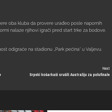
enere oba kluba da provere urađeo posle napornih
ormi nalaze njihovi igrači pred start trke za bodove.
t odigraće na stadionu „Park pećina“ u Valjevu.
Next
e
Srpski košarkaši srušili Australiju za polufinale