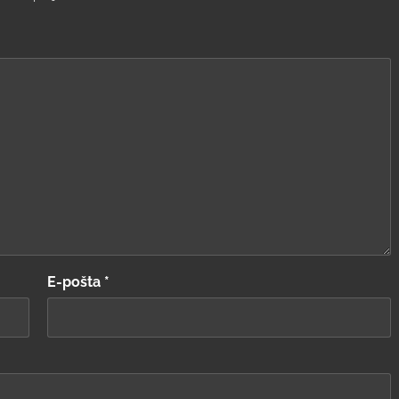
E-pošta
*