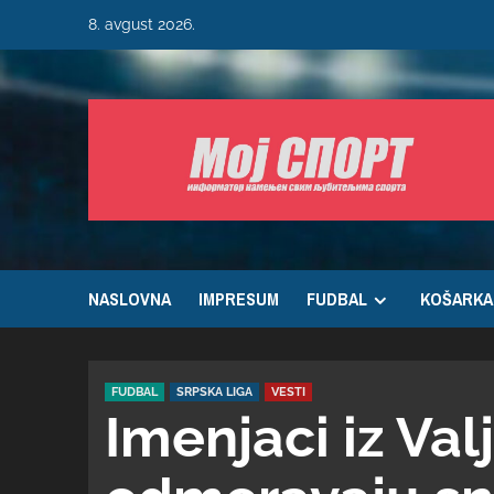
8. avgust 2026.
NASLOVNA
IMPRESUM
FUDBAL
KOŠARKA
FUDBAL
SRPSKA LIGA
VESTI
Imenjaci iz Val