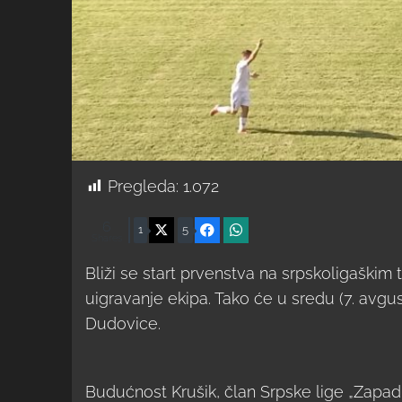
Pregleda:
1.072
6
X
Facebook
WhatsApp
1
5
Shares
Bliži se start prvenstva na srpskoligaškim 
uigravanje ekipa. Tako će u sredu (7. avgus
Dudovice.
Budućnost Krušik, član Srpske lige „Zap