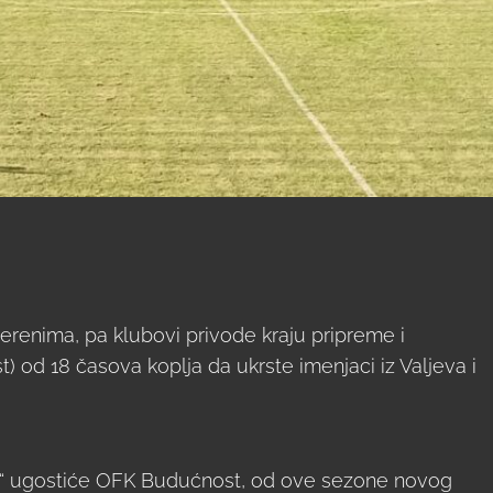
terenima, pa klubovi privode kraju pripreme i
t) od 18 časova koplja da ukrste imenjaci iz Valjeva i
ad“ ugostiće OFK Budućnost, od ove sezone novog