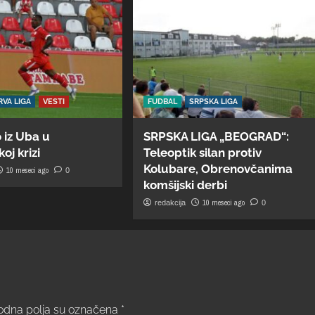
RVA LIGA
VESTI
FUDBAL
SRPSKA LIGA
 iz Uba u
SRPSKA LIGA „BEOGRAD“:
oj krizi
Teleoptik silan protiv
Kolubare, Obrenovčanima
10 meseci ago
0
komšijski derbi
10 meseci ago
redakcija
0
dna polja su označena
*