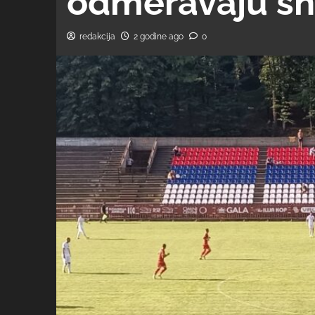
odmeravaju s
redakcija
2 godine ago
0