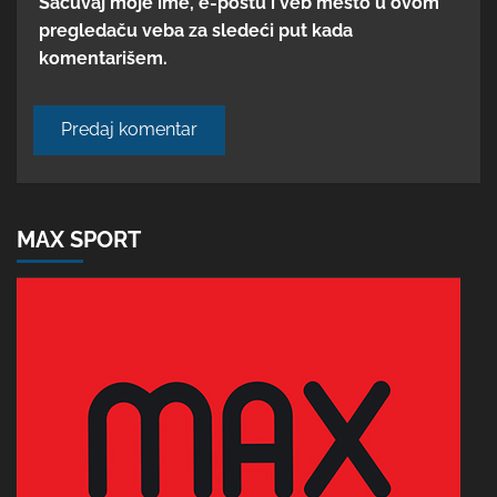
Sačuvaj moje ime, e-poštu i veb mesto u ovom
pregledaču veba za sledeći put kada
komentarišem.
MAX SPORT