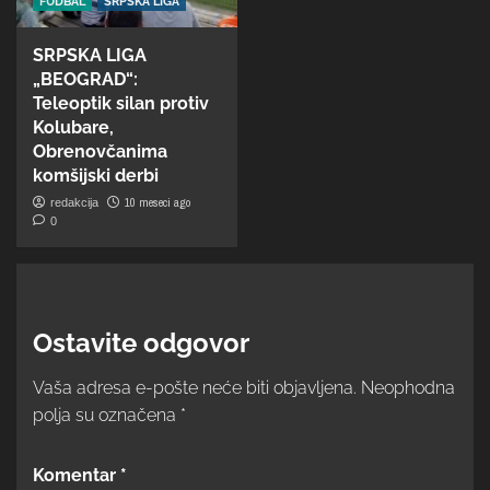
FUDBAL
SRPSKA LIGA
SRPSKA LIGA
„BEOGRAD“:
Teleoptik silan protiv
Kolubare,
Obrenovčanima
komšijski derbi
10 meseci ago
redakcija
0
Ostavite odgovor
Vaša adresa e-pošte neće biti objavljena.
Neophodna
polja su označena
*
Komentar
*