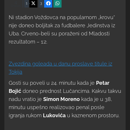
4
X
Facebook
WhatsApp
1
3
Shares
Ni stadion Voždovca na popularnom „krovu“
nije doneo boljitak za fudbalere Jedinstva iz
Uba. Crveno-beli su poraženi od Mladosti
rezultatom – 1:2.
Zvezdina goleada u danu proslave titule iz
Tokija
Gosti su poveli u 24. minutu kada je
Petar
Bojić
doneo prednost Lučancima. Kakvu takvu
nadu vratio je
Simon Moreno
kada je u 38,
minutu uspešno realizovao penal posle
igranja rukom
Lukovića
u kaznenom prostoru.