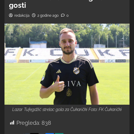
gosti
redakcija
2 godine ago
0
Lazar Tufegdžić strelac gola za Čukarički Foto: FK Čukarički
Pregleda:
838