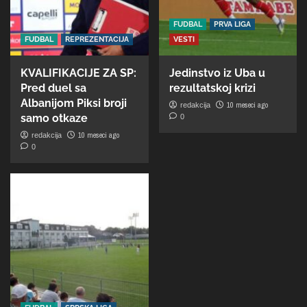
FUDBAL
PRVA LIGA
FUDBAL
REPREZENTACIJA
VESTI
KVALIFIKACIJE ZA SP:
Jedinstvo iz Uba u
Pred duel sa
rezultatskoj krizi
Albanijom Piksi broji
10 meseci ago
redakcija
samo otkaze
0
10 meseci ago
redakcija
0