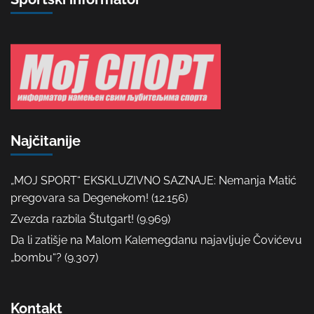
Najčitanije
„MOJ SPORT“ EKSKLUZIVNO SAZNAJE: Nemanja Matić
pregovara sa Degenekom!
(12.156)
Zvezda razbila Štutgart!
(9.969)
Da li zatišje na Malom Kalemegdanu najavljuje Čovićevu
„bombu“?
(9.307)
Kontakt