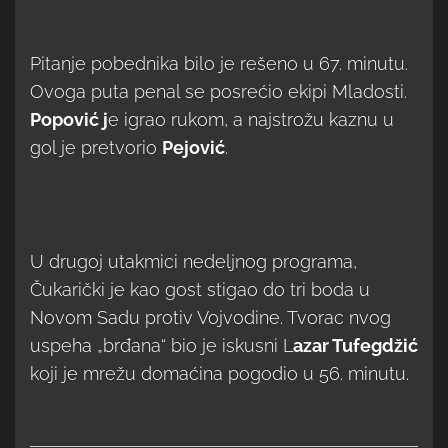
Pitanje pobednika bilo je rešeno u 67. minutu.
Ovoga puta penal se posrećio ekipi Mladosti.
Popović j
e igrao rukom, a najstrožu kaznu u
gol je pretvorio
Pejović
.
U drugoj utakmici nedeljnog programa,
Čukarički je kao gost stigao do tri boda u
Novom Sadu protiv Vojvodine. Tvorac nvog
uspeha „brđana“ bio je iskusni L
azar Tufegdžić
koji je mrežu domaćina pogodio u 56. minutu.