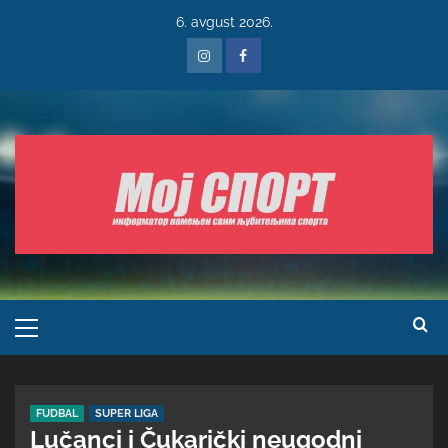
6. avgust 2026.
FUDBAL
SUPER LIGA
Lučanci i Čukarički neugodni