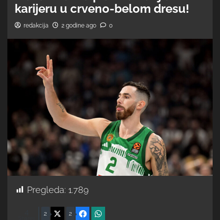
karijeru u crveno-belom dresu!
redakcija
2 godine ago
0
Pregleda:
1.789
4
X
Facebook
WhatsApp
2
2
Shares