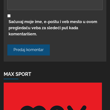
Sačuvaj moje ime, e-poštu i veb mesto u ovom
pregledaču veba za sledeći put kada
komentarišem.
MAX SPORT