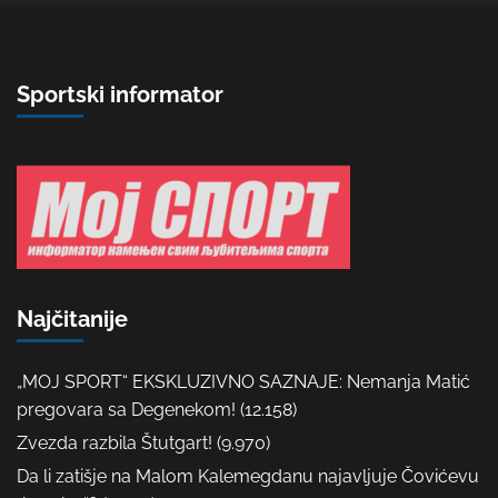
Sportski informator
Najčitanije
„MOJ SPORT“ EKSKLUZIVNO SAZNAJE: Nemanja Matić
pregovara sa Degenekom!
(12.158)
Zvezda razbila Štutgart!
(9.970)
Da li zatišje na Malom Kalemegdanu najavljuje Čovićevu