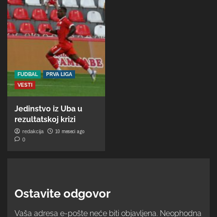
FUDBAL
PRVA LIGA
VESTI
Jedinstvo iz Uba u
rezultatskoj krizi
10 meseci ago
redakcija
0
Ostavite odgovor
Vaša adresa e-pošte neće biti objavljena.
Neophodna