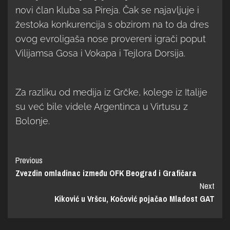
novi član kluba sa Pireja. Čak se najavljuje i
žestoka konkurencija s obzirom na to da dres
ovog evroligaša nose provereni igrači poput
Vilijamsa Gosa i Vokapa i Tejlora Dorsija.
Za razliku od medija iz Grčke, kolege iz Italije
su već bile videle Argentinca u Virtusu z
Bolonje.
Previous
Zvezdin omladinac između OFK Beograd i Grafičara
Next
Kiković u Vršcu, Kočović pojačao Mladost GAT