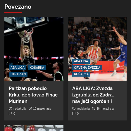
Povezano
ABA LIGA
ABA LIGA
KOŠARKA
CRVENA ZVEZDA
PARTIZAN
KOŠARKA
Partizan pobedio
ABA LIGA: Zvezda
Krku, debitovao Finac
izgrubila od Zadra,
Murinen
navijači ogorčeni!
10 meseci ago
10 meseci ago
redakcija
redakcija
0
0