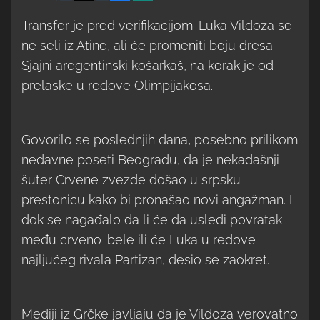
Transfer je pred verifikacijom. Luka Vildoza se
ne seli iz Atine, ali će promeniti boju dresa.
Sjajni aregentinski košarkaš, na korak je od
prelaske u redove Olimpijakosa.
Govorilo se poslednjih dana, posebno prilikom
nedavne poseti Beogradu, da je nekadašnji
šuter Crvene zvezde došao u srpsku
prestonicu kako bi pronašao novi angažman. I
dok se nagađalo da li će da usledi povratak
među crveno-bele ili će Luka u redove
najljućeg rivala Partizan, desio se zaokret.
Mediji iz Grčke javljaju da je Vildoza verovatno