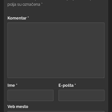
polja su označena
*
Komentar
*
Ime
*
E-pošta
*
Veb mesto