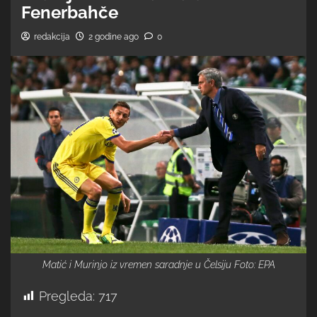
Fenerbahče
redakcija
2 godine ago
0
Matić i Murinjo iz vremen saradnje u Čelsiju Foto: EPA
Pregleda:
717