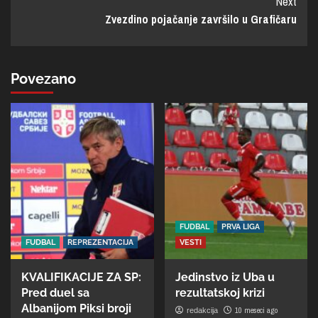
Next
Zvezdino pojačanje završilo u Grafičaru
Povezano
FUDBAL
PRVA LIGA
FUDBAL
REPREZENTACIJA
VESTI
KVALIFIKACIJE ZA SP:
Jedinstvo iz Uba u
Pred duel sa
rezultatskoj krizi
Albanijom Piksi broji
10 meseci ago
redakcija