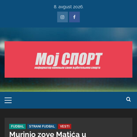
8. avgust 2026.
FUDBAL
STRANI FUDBAL
VESTI
Murinjo zove Matića u