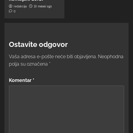
10 meseci ago
redakcija
0
Ostavite odgovor
Vaša adresa e-pošte neće biti objavljena.
Neophodna
polja su označena
*
Komentar
*