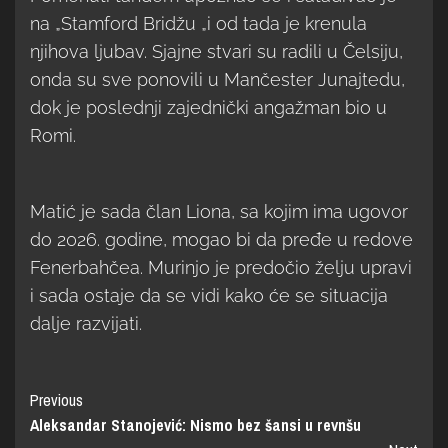
na „Stamford Bridžu „i od tada je krenula
njihova ljubav. Sjajne stvari su radili u Čelsiju,
onda su sve ponovili u Mančester Junajtedu,
dok je poslednji zajednički angažman bio u
Romi.
Matić je sada član Liona, sa kojim ima ugovor
do 2026. godine, mogao bi da pređe u redove
Fenerbahčea. Murinjo je predočio želju upravi
i sada ostaje da se vidi kako će se situacija
dalje razvijati.
Previous
Aleksandar Stanojević: Nismo bez šansi u revnšu