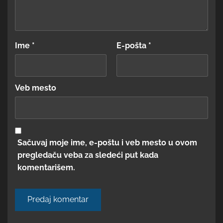
Ime
*
E-pošta
*
Veb mesto
Sačuvaj moje ime, e-poštu i veb mesto u ovom
pregledaču veba za sledeći put kada
komentarišem.