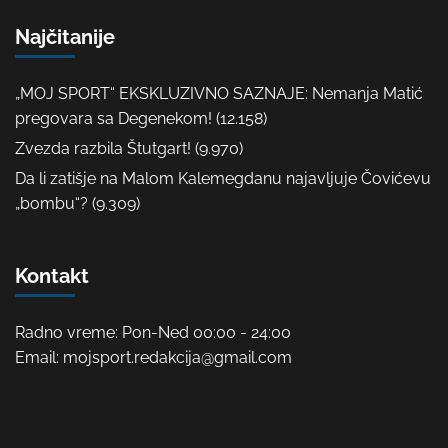
Najčitanije
„MOJ SPORT“ EKSKLUZIVNO SAZNAJE: Nemanja Matić
pregovara sa Degenekom!
(12.158)
Zvezda razbila Štutgart!
(9.970)
Da li zatišje na Malom Kalemegdanu najavljuje Čovićevu
„bombu“?
(9.309)
Kontakt
Radno vreme: Pon-Ned 00:00 - 24:00
Email: mojsport.redakcija@gmail.com