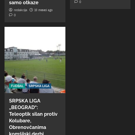
samo otkaze
0
10 meseci ago
redakcija
0
FUDBAL
SRPSKA LIGA
SRPSKA LIGA
„BEOGRAD“:
Teleoptik silan protiv
Kolubare,
Obrenovčanima
komšijski derbi