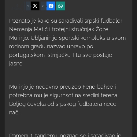
3
X
Facebook
WhatsApp
1
2
Shares
Poznato je kako su sarađivali srpski fudbaler
Nemanja Matić i trofejni stručnjak Žoze
Murinjo. Ubljanin je sportski kompleks u svom
rodnom gradu nazvao upravo po
portugalskom strnjačku. I tu sve postaje
jasno.
Murinjo je nedavno preuzeo Fenerbahče i
potrebna mu je sigurnsot na sredini terena.
Boljeg čoveka od srpskog fudbalera neće
nači.
Pomenuti tandem upoznao se i satađivao je