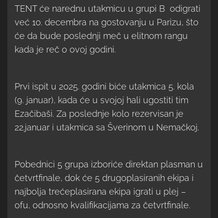
TENT će narednu utakmicu u grupi B odigrati
već 10. decembra na gostovanju u Parizu, što
će da bude poslednji meč u elitnom rangu
kada je reč o ovoj godini.
Prvi ispit u 2025. godini biće utakmica 5. kola
(9. januar), kada će u svojoj hali ugostiti tim
Ezačibaši. Za poslednje kolo rezervisan je
22.januar i utakmica sa Šverinom u Nemačkoj.
Pobednici 5 grupa izboriće direktan plasman u
četvrtfinale, dok će 5 drugoplasiranih ekipa i
najbolja trećeplasirana ekipa igrati u plej –
ofu, odnosno kvalifikacijama za četvrtfinale.