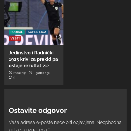
FUDBAL
SUPER LIGA
VESTI
Jedinstvo i Radnički
1923 krivi za prekid pa
ostaje rezultat 2:2
1 godina ago
redakcija
0
Ostavite odgovor
Vaša adresa e-pošte neće biti objavljena.
Neophodna
polja su označena
*