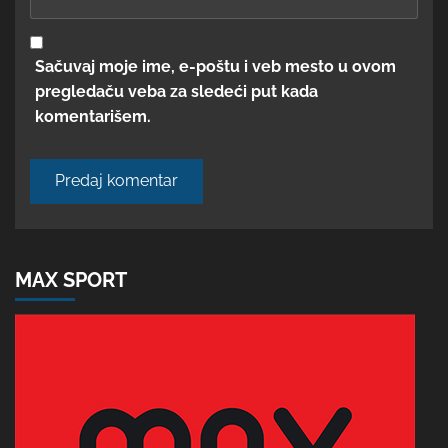
Sačuvaj moje ime, e-poštu i veb mesto u ovom
pregledaču veba za sledeći put kada
komentarišem.
MAX SPORT