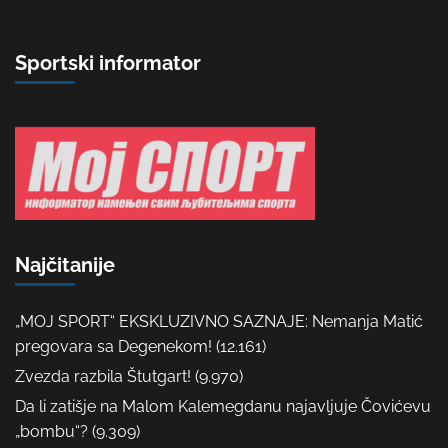
Sportski informator
Najčitanije
„MOJ SPORT“ EKSKLUZIVNO SAZNAJE: Nemanja Matić
pregovara sa Degenekom!
(12.161)
Zvezda razbila Štutgart!
(9.970)
Da li zatišje na Malom Kalemegdanu najavljuje Čovićevu
„bombu“?
(9.309)