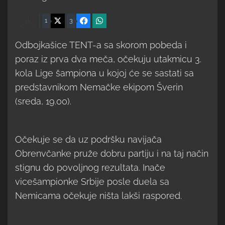
4
X
Facebook
WhatsApp
1
3
Shares
Odbojkašice TENT-a sa skorom pobeda i
poraz iz prva dva meča, očekuju utakmicu 3.
kola Lige šampiona u kojoj će se sastati sa
predstavnikom Nemačke ekipom Šverin
(sreda, 19.00).
Očekuje se da uz podršku navijača
Obrenvčanke pruže dobru partiju i na taj način
stignu do povoljnog rezultata. Inače
vicešampionke Srbije posle duela sa
Nemicama očekuje ništa lakši raspored.