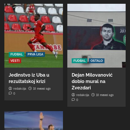
FUDBAL
PRVA LIGA
VESTI
FUDBAL
OSTALO
Jedinstvo iz Uba u
Dejan Milovanović
rezultatskoj krizi
dobio mural na
Zvezdari
10 meseci ago
redakcija
0
10 meseci ago
redakcija
0