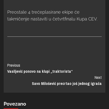
Preostale 4 trećeplasirane ekipe će
takmičenje nastaviti u četvrtfinalu Kupa CEV.
Previous
Vasiljević ponovo na klupi „traktorista“
Next
Savo Milošević precrtao još jednog igrača
Povezano