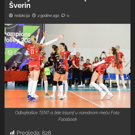
Šverin
redakcija
2 godine ago
0
Odbojkašice TENT-a žele trijumf u narednom meču Foto:
Facebook
Pregleda:
828