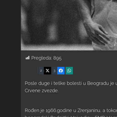
Pregleda:
895
5
X
Facebook
WhatsApp
2
3
Shares
Posle duge i teške bolesti u Beogradu je u
Crvene zvezde.
Rođen je 1966.godine u Zrenjaninu, a toko