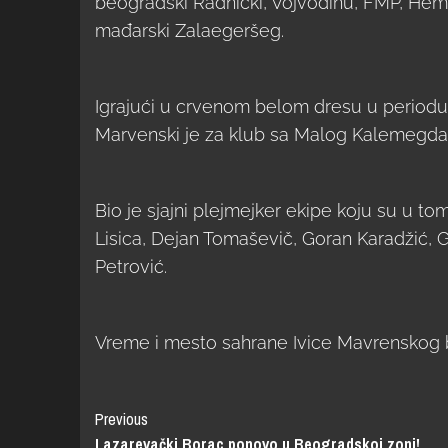
beogradski Radnički, Vojvodinu, FMP, Hemo
mađarski Zalaegeršeg.
Igrajući u crvenom belom dresu u periodu 
Marvenski je za klub sa Malog Kalemegdan
Bio je sjajni plejmejker ekipe koju su u to
Lisica, Dejan Tomaševič, Goran Karadžić, Gi
Petrović.
Vreme i mesto sahrane Ivice Mavrenskog 
Previous
Lazarevački Borac ponovo u Beogradskoj zoni!