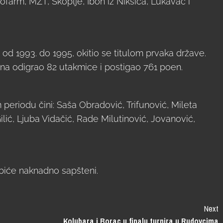
farm, MZT, Skoplje, Ibon iz Nikšića, Lukavac i
od 1993. do 1995, okitio se titulom prvaka države.
a odigrao 82 utakmice i postigao 761 poen.
m periodu čini: Saša Obradović, Trifunović, Mileta
lić, Ljuba Vidačić, Rade Milutinović, Jovanović,
biće naknadno sapšteni.
Next
Kolubara i Borac u finalu turnira u Rudovcima