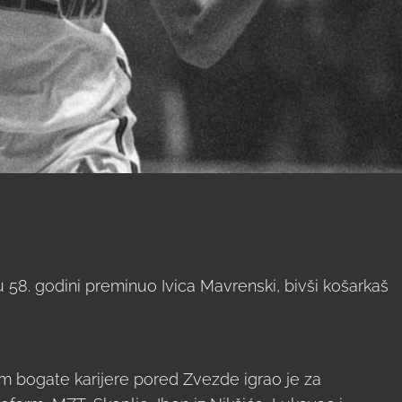
 58. godini preminuo Ivica Mavrenski, bivši košarkaš
m bogate karijere pored Zvezde igrao je za