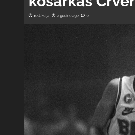
košarkaš Crve
redakcija
2 godine ago
0