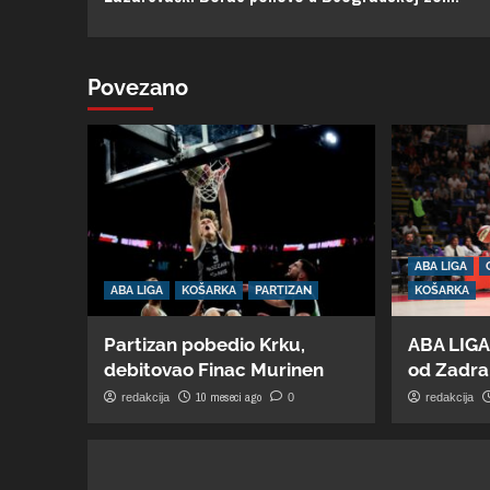
Povezano
ABA LIGA
ABA LIGA
KOŠARKA
PARTIZAN
KOŠARKA
Partizan pobedio Krku,
ABA LIGA
debitovao Finac Murinen
od Zadra,
10 meseci ago
redakcija
0
redakcija