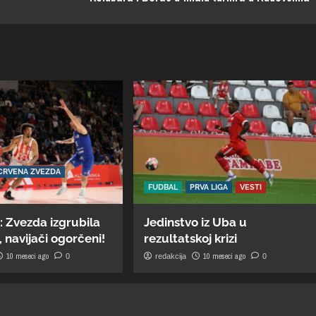
CRVENA ZVEZDA
FUDBAL
PRVA LIGA
VESTI
: Zvezda izgrubila
Jedinstvo iz Uba u
 navijači ogorčeni!
rezultatskoj krizi
10 meseci ago
10 meseci ago
0
redakcija
0