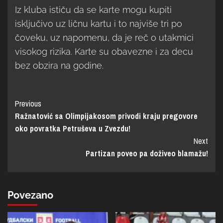
Iz kluba ističu da se karte mogu kupiti
isključivo uz ličnu kartu i to najviše tri po
čoveku, uz napomenu, da je reč o utakmici
visokog rizika. Karte su obavezne i za decu
bez obzira na godine.
Previous
Ražnatović sa Olimpijakosom privodi kraju pregovore
oko povratka Petruševa u Zvezdu!
Next
Partizan poveo pa doživeo blamažu!
Povezano