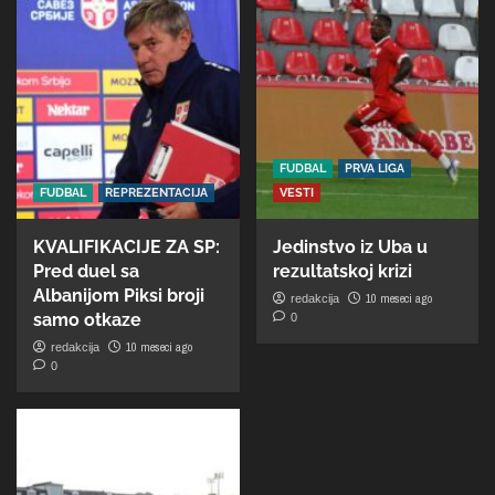
FUDBAL
PRVA LIGA
FUDBAL
REPREZENTACIJA
VESTI
KVALIFIKACIJE ZA SP:
Jedinstvo iz Uba u
Pred duel sa
rezultatskoj krizi
Albanijom Piksi broji
10 meseci ago
redakcija
samo otkaze
0
10 meseci ago
redakcija
0