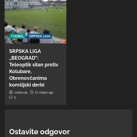
FUDBAL
SRPSKA LIGA
SRPSKA LIGA
„BEOGRAD“:
Teleoptik silan protiv
Kolubare,
Obrenovčanima
komšijski derbi
10 meseci ago
redakcija
0
Ostavite odgovor