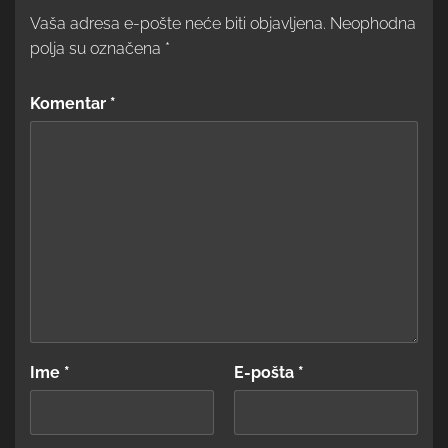
Vaša adresa e-pošte neće biti objavljena.
Neophodna
polja su označena
*
Komentar
*
Ime
*
E-pošta
*