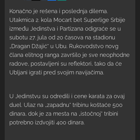
Konačno je rešena i poslednja dilema.
Utakmica 2. kola Mocart bet Superlige Srbije
između Jedinstva i Partizana odigraće se u
subotu 27. jula od 20 časova na stadionu
„Dragan Džajić“ u Ubu. Rukovodstvo novg
člana elitnog ranga završilo je sve neophodne
radove, postavljeni su reflektori, tako da će
Ubljani igrati pred svojim navijačima.
U Jedinstvu su odredili i cene karata za ovaj
duel. Ulaz na „zapadnu“ tribinu koštaće 500
dinara, dok je za mesta na „istočnoj“ tribini
potrebno izdvojiti 400 dinara.