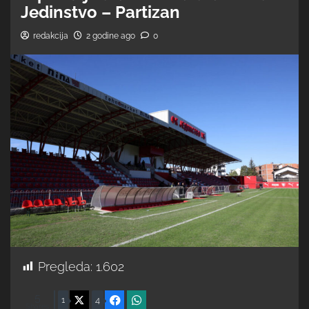
Jedinstvo – Partizan
redakcija
2 godine ago
0
Pregleda:
1.602
5
X
Facebook
WhatsApp
1
4
Shares